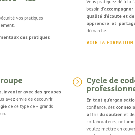
Vous pratiquez déjà la f
besoin d’
accompagner l
qualité d’écoute et de
sécurité vos pratiques
apprendre et partage
agement.
démarche.
amentaux des pratiques
VOIR LA FORMATION
groupe
Cycle de co
=
professionn
re, inventer avec des groupes
us avez envie de découvrir
En tant qu’organisati
rgie
de ce type de « grands
confiance, des
connexio
un.
offrir du soutien
et d
collaborateurs, notamm
voulez mettre en œuvr