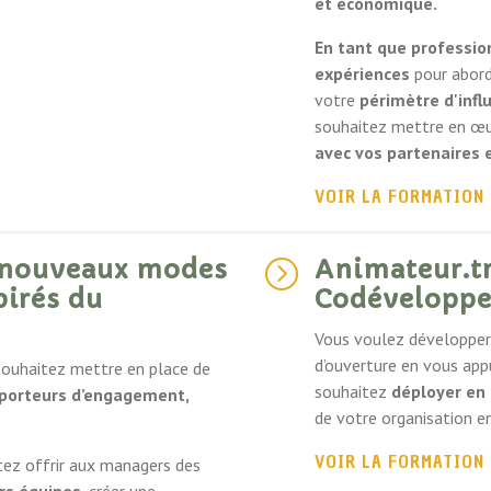
et économique.
En tant que professio
expériences
pour abor
votre
périmètre d'infl
souhaitez mettre en œ
avec vos partenaires 
VOIR LA FORMATION
e nouveaux modes
Animateur.tr
=
pirés du
Codéveloppe
Vous voulez développe
d’ouverture en vous app
 souhaitez mettre en place de
souhaitez
déployer en
 porteurs d’engagement,
de votre organisation en
VOIR LA FORMATION
itez offrir aux managers des
rs équipes,
créer une