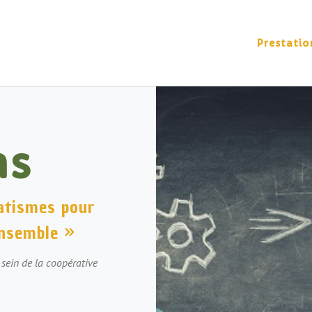
Prestatio
ns
atismes pour
ensemble »
sein de la coopérative